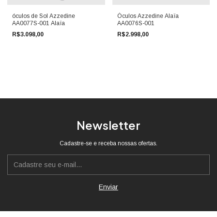
óculos de Sol Azzedine
Óculos Azzedine Alaïa
AA0077S-001 Alaïa
AA0076S-001
R$3.098,00
R$2.998,00
Newsletter
Cadastre-se e receba nossas ofertas.