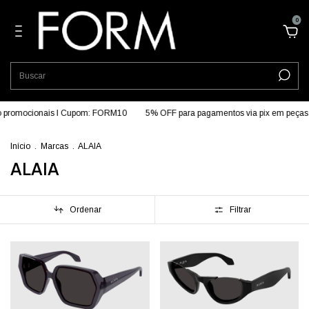
0
 promocionais I Cupom: FORM10
5% OFF para pagamentos via pix em peça
Início
.
Marcas
.
ALAIA
ALAIA
Ordenar
Filtrar