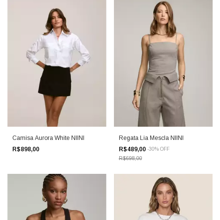
Camisa Aurora White NIINI
Regata Lia Mescla NIINI
R$898,00
R$489,00
-
30
%
OFF
R$698,00