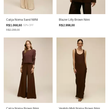
Calça Noma Sand NIINI
Blazer Lilly Brown Niini
R$1.068,60
R$2.998,00
-
53
%
OFF
R$2.298,00
Calça Noma Brown Niini
Vestido Midi Noma Brown Niini