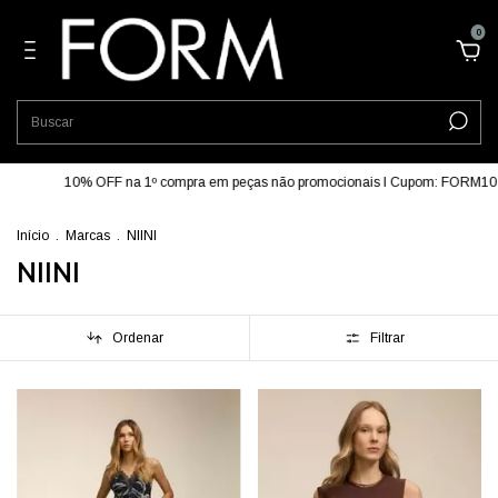
0
0% OFF na 1º compra em peças não promocionais I Cupom: FORM10
5% OFF
Início
.
Marcas
.
NIINI
NIINI
Ordenar
Filtrar