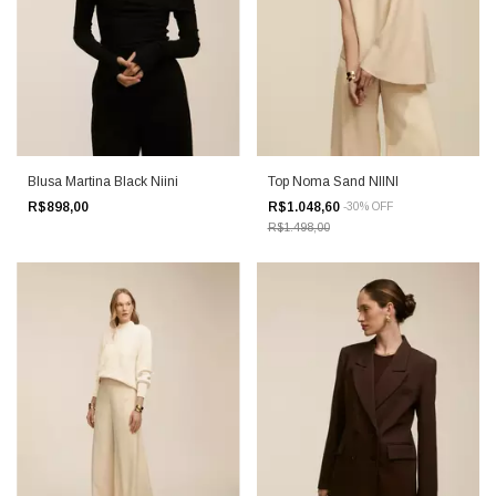
Blusa Martina Black Niini
Top Noma Sand NIINI
R$898,00
R$1.048,60
-
30
%
OFF
R$1.498,00