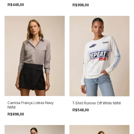
R$448,00
R$998,00
Camisa França Listras Navy
T-Shirt Runner Off White NIINI
NIINI
R$548,00
R$898,00