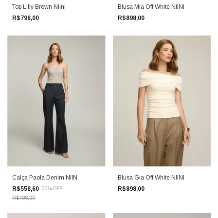
Blusa Mia Off White NIINI
Top Lilly Brown Niini
R$898,00
R$798,00
Calça Paola Denim NIIN
Blusa Gia Off White NIINI
R$558,60
R$898,00
-
30
%
OFF
R$798,00