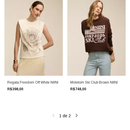
Regata Freedom Off White NIINI
Moletom Ski Club Brown NIINI
R$398,00
R$748,00
1
de
2