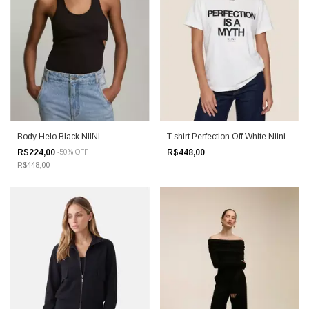
Body Helo Black NIINI
T-shirt Perfection Off White Niini
R$224,00
R$448,00
-
50
%
OFF
R$448,00