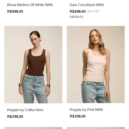
Blusa Martina Off White NIINI
Saia Cora Black NIINI
R$898,00
R$698,60
-
30
%
OFF
R$998,00
Regata Ivy Pink NIINI
Regata Ivy Coffee Niini
R$298,00
R$298,00