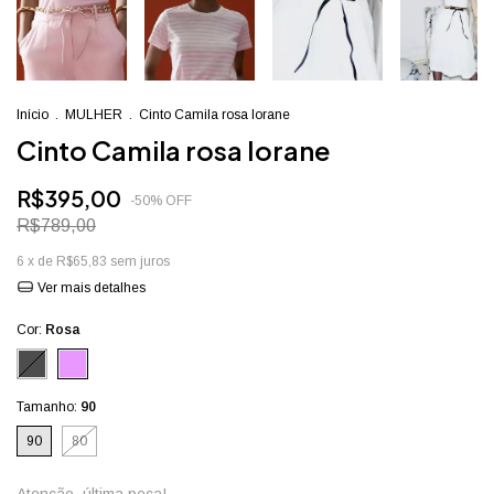
Início
.
MULHER
.
Cinto Camila rosa Iorane
Cinto Camila rosa Iorane
R$395,00
-
50
%
OFF
R$789,00
6
x de
R$65,83
sem juros
Ver mais detalhes
Cor:
Rosa
Tamanho:
90
90
80