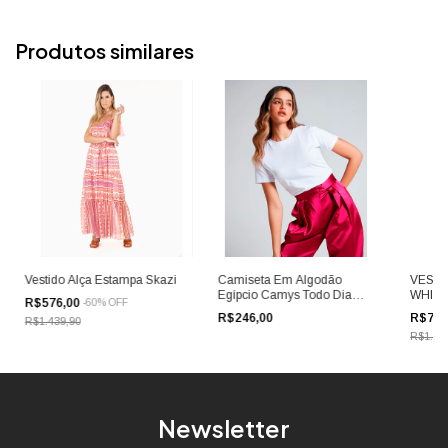
Produtos similares
Vestido Alça Estampa Skazi
Camiseta Em Algodão
VESTI
Egípcio Camys Todo Dia
WHITE
R$576,00
-
60
%
OFF
Gola U Branca
R$246,00
R$799
R$1.439,90
R$1.99
Newsletter