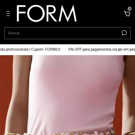
0
o promocionais I Cupom: FORM10
5% OFF para pagamentos via pix em peça