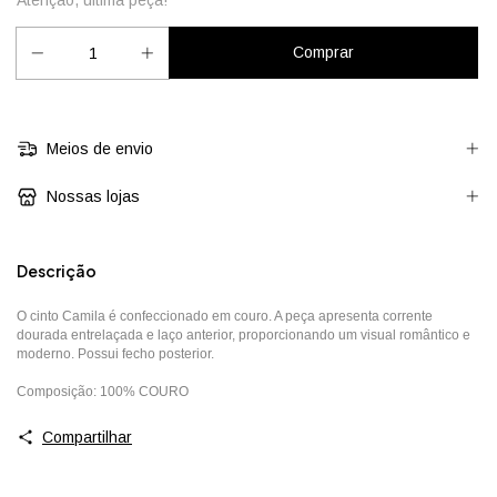
Atenção, última peça!
Meios de envio
Nossas lojas
Descrição
O cinto Camila é confeccionado em couro. A peça apresenta corrente
dourada entrelaçada e laço anterior, proporcionando um visual romântico e
moderno. Possui fecho posterior.
Composição: 100% COURO
Compartilhar