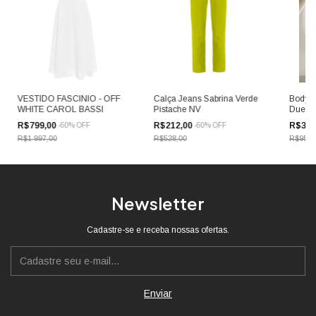
VESTIDO FASCINIO - OFF
Calça Jeans Sabrina Verde
Body B
WHITE CAROL BASSI
Pistache NV
Duek
R$799,00
R$212,00
R$384
-
60
%
OFF
-
60
%
OFF
R$1.997,00
R$528,00
R$959,
Newsletter
Cadastre-se e receba nossas ofertas.