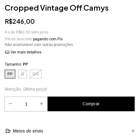
Cropped Vintage Off Camys
R$246,00
4
x de
R$61,50
sem juros
5% de desconto
pagando com Pix
Não acumulável com outras promoções
Ver mais detalhes
Tamanho:
PP
PP
G
GG
Atenção, última peça!
Meios de envio